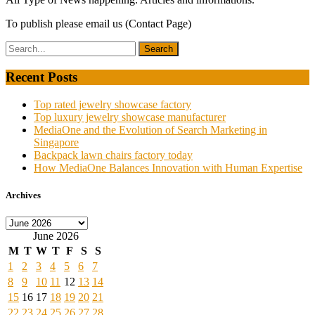
To publish please email us (Contact Page)
Recent Posts
Top rated jewelry showcase factory
Top luxury jewelry showcase manufacturer
MediaOne and the Evolution of Search Marketing in
Singapore
Backpack lawn chairs factory today
How MediaOne Balances Innovation with Human Expertise
Archives
Archives
June 2026
M
T
W
T
F
S
S
1
2
3
4
5
6
7
8
9
10
11
12
13
14
15
16
17
18
19
20
21
22
23
24
25
26
27
28