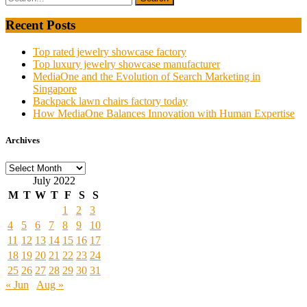
Recent Posts
Top rated jewelry showcase factory
Top luxury jewelry showcase manufacturer
MediaOne and the Evolution of Search Marketing in
Singapore
Backpack lawn chairs factory today
How MediaOne Balances Innovation with Human Expertise
Archives
Archives
July 2022
M
T
W
T
F
S
S
1
2
3
4
5
6
7
8
9
10
11
12
13
14
15
16
17
18
19
20
21
22
23
24
25
26
27
28
29
30
31
« Jun
Aug »