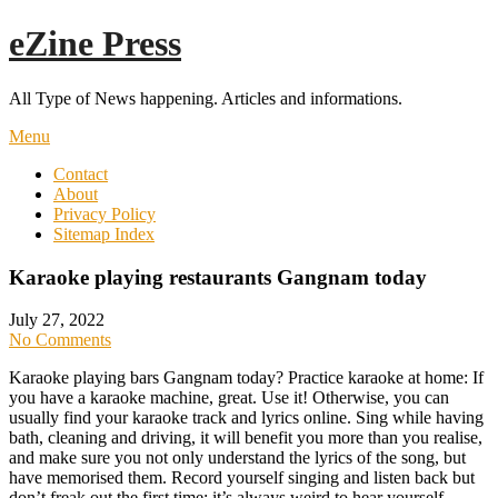
Skip
eZine Press
to
content
All Type of News happening. Articles and informations.
Menu
Contact
About
Privacy Policy
Sitemap Index
Karaoke playing restaurants Gangnam today
July 27, 2022
No Comments
Karaoke playing bars Gangnam today? Practice karaoke at home: If
you have a karaoke machine, great. Use it! Otherwise, you can
usually find your karaoke track and lyrics online. Sing while having
bath, cleaning and driving, it will benefit you more than you realise,
and make sure you not only understand the lyrics of the song, but
have memorised them. Record yourself singing and listen back but
don’t freak out the first time; it’s always weird to hear yourself