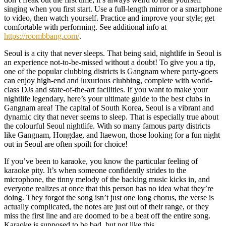
singing when you first start. Use a full-length mirror or a smartphone
to video, then watch yourself. Practice and improve your style; get
comfortable with performing. See additional info at
https://roombbang.com/
.
Seoul is a city that never sleeps. That being said, nightlife in Seoul is
an experience not-to-be-missed without a doubt! To give you a tip,
one of the popular clubbing districts is Gangnam where party-goers
can enjoy high-end and luxurious clubbing, complete with world-
class DJs and state-of-the-art facilities. If you want to make your
nightlife legendary, here’s your ultimate guide to the best clubs in
Gangnam area! The capital of South Korea, Seoul is a vibrant and
dynamic city that never seems to sleep. That is especially true about
the colourful Seoul nightlife. With so many famous party districts
like Gangnam, Hongdae, and Itaewon, those looking for a fun night
out in Seoul are often spoilt for choice!
If you’ve been to karaoke, you know the particular feeling of
karaoke pity. It’s when someone confidently strides to the
microphone, the tinny melody of the backing music kicks in, and
everyone realizes at once that this person has no idea what they’re
doing. They forgot the song isn’t just one long chorus, the verse is
actually complicated, the notes are just out of their range, or they
miss the first line and are doomed to be a beat off the entire song.
Karaoke is supposed to be bad, but not like this.