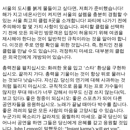
서울의 도시를 붉게 물들이고 싶다면, 저희가 준비했습니다!
해가 지고 네온사인이 켜지면 서울의 설렘을 충분히 경험할 수
있는 서울 최고의 클럽 8곳을 소개합니다! 파티에 나가기 전에
주의해야 할 몇 가지 사항이 있습니다. 파티할 클럽을 선택하
기 전에 모든 외국인 방문객은 입장이 허용되기 위해 여권을
제시해야 한다는 것이 일반적인 규칙이라는 것을 알아야 합니
다. 이것은 주로 연령 확인을 위한 것입니다. 즉, 현지인 전용
클럽을 만날 수도 있습니다. 걱정하지 마세요. 대부분의 클럽
은 외국인에게 개방되어 있습니다.
총력전을 펼치십시오: 화려한 옷을 입고 ‘스타’ 환상을 구현하
십시오. 끝까지 가다. 총력을 기울이는 것이 항상 뒤로 물러나
는 것보다 낫습니다. 자신감. 당신의 연기에 대해 사과하는 것
처럼 들리지 마십시오. 규칙적으로 음을 치는 프로 가수들이
많지만 무대 매너가 너무 강해서 아무도 신경 쓰지 않는다(믹,
보고 있다). 좋은 청중이 되십시오: 좋은 스포츠가 되어 다른
공연자들을 응원하십시오. 노래가 끝날 때마다 박수를 칩니다.
좋은 격려의 말은 모든 사람의 마음을 고양시킬 수 있습니다.
누군가의 목소리가 갈라져도 움찔하지 마세요. 결국 당신이 일
어나서 공연을 하면 그들은 당신에게 은혜를 갚고 응원할 것입
니다. John Lennon이 말했듯이: “Instant karma’s will get you”.