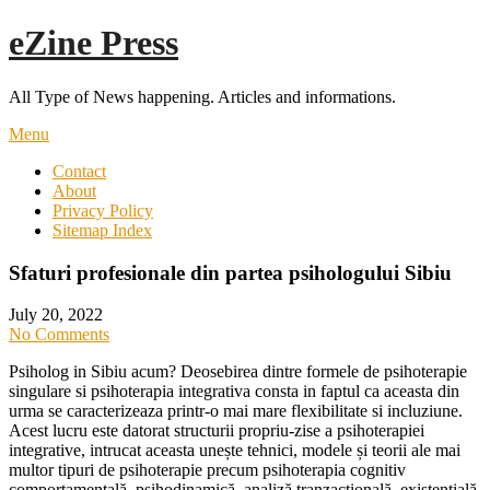
Skip
eZine Press
to
content
All Type of News happening. Articles and informations.
Menu
Contact
About
Privacy Policy
Sitemap Index
Sfaturi profesionale din partea psihologului Sibiu
July 20, 2022
No Comments
Psiholog in Sibiu acum? Deosebirea dintre formele de psihoterapie
singulare si psihoterapia integrativa consta in faptul ca aceasta din
urma se caracterizeaza printr-o mai mare flexibilitate si incluziune.
Acest lucru este datorat structurii propriu-zise a psihoterapiei
integrative, intrucat aceasta unește tehnici, modele și teorii ale mai
multor tipuri de psihoterapie precum psihoterapia cognitiv
comportamentală, psihodinamică, analiză tranzacțională, existențială,