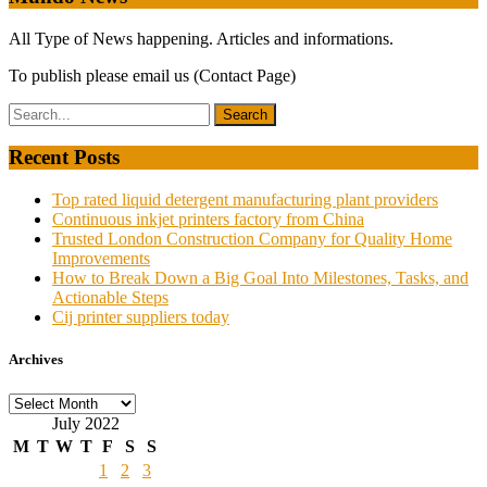
All Type of News happening. Articles and informations.
To publish please email us (Contact Page)
Recent Posts
Top rated liquid detergent manufacturing plant providers
Continuous inkjet printers factory from China
Trusted London Construction Company for Quality Home
Improvements
How to Break Down a Big Goal Into Milestones, Tasks, and
Actionable Steps
Cij printer suppliers today
Archives
Archives
July 2022
M
T
W
T
F
S
S
1
2
3