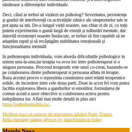
sănătoase a diferențelor individuale.
Deci, când ar trebui să vizitezi un psiholog? Severitatea, persistența
și gradul de interferență cu activitățile zilnice ale simptomelor tale te
pot ajuta sa stii. De-a lungul vieții noastre, sau chiar zi de zi, cu toții
putem experimenta o gamă largă de emoții și tulburări mentale, dar
datorită rezistenței noastre înnăscute, ar trebui să fim capabili să ne
adaptăm rapid și să recâștigăm stabilitatea emoțională și
funcționalitatea mentală
In psihoterapia individuala, vom aborda dificultatile psihologice in
sistem unu-la-unu,iar terapia va avea loc intre psihoterapeut si o
singura persoana. Procesul terapeutic este unul co-creat, bazandu-se
pe colaborarea dintre psihoterapeut si persoana aflata in terapie.
Baza acestui proces o reprezinta construirea unei relatii terapeutice
solide, de incredere intre cele doua parti. Doar in acest fel vom putea
facilita explorarea libera a gandurilor si emotiilor, formularea de
comun acord a unor obiective si colaborarea activa pentru
indeplinirea lor. Aflati mai multe detalii in plus aici
https://psihologinsibiu.ro/
.
Post
Meilleur trucs et astuces de rencontres adultes Paris, France
India marriage dating advices by matchfinder.in today
navigation
Mundo News