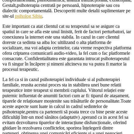
Gestalt,psihoterapia centrată pe persoană, hipnoterapie sau cea
dialectic comportamentală. Descoperiti multe detalii suplimentare pe
site-ul
psiholog Sibiu
.
Este important ca atat clientul cat su terapeutul sa se asigure ca
spatiul in care se afla este unul linistit, ferit de factori perturbatori, iar
conexiunea la internet este una stabila. In cazul in care clientul
doreste ca sedinta sa aiba loc ultilizand o alta platforma de
socializare, ma voi adapta cerintelor, cata vreme respectiva platforma
ofera criptarea comunicarii audio-video, la fel cum o fac platformele
consacrate. Confidentialitatea este garantata intrucat psihoterapeutul
va fi singur în încăpere și nimeni altcineva nu va putea fi martor la
procesul terapeutic.
La fel ca si in cazul psihoterapiei individuale si al psihoterapiei
familiale, reusita acestui proces sta in stabilirea unei bune relatii
terapeutice intre terapeut si membrii cuplului. Viitorul relației este
puternic influentat de anumiti factori cum ar fi: tiparul de atașament,
tiparele de relaționare moștenite sau trăsăturile de personalitate.Toate
aceste aspecte sunt luate in calcul in cadrul sedintelor de
psihoterapie,pentru ca partenerii să poata trece cu bine peste aceste
dificultăți într-un mod sănătos (adaptativ) ,sperand ca in acest fel sa
evitam dezvoltarea tiparelor de interacțiune disfuncționale, oferind
ghidare în rezolvarea conflictelor, sporirea înțelegerii dintre
parteneri, obținerea unei comunicări eficiente și a unei negocieri